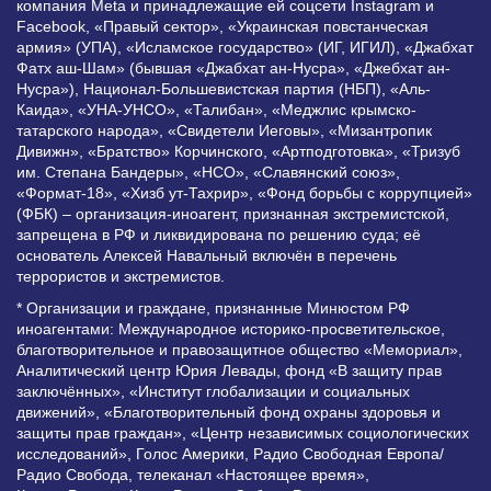
компания Meta и принадлежащие ей соцсети Instagram и
Facebook, «Правый сектор», «Украинская повстанческая
армия» (УПА), «Исламское государство» (ИГ, ИГИЛ), «Джабхат
Фатх аш-Шам» (бывшая «Джабхат ан-Нусра», «Джебхат ан-
Нусра»), Национал-Большевистская партия (НБП), «Аль-
Каида», «УНА-УНСО», «Талибан», «Меджлис крымско-
татарского народа», «Свидетели Иеговы», «Мизантропик
Дивижн», «Братство» Корчинского, «Артподготовка», «Тризуб
им. Степана Бандеры», «НСО», «Славянский союз»,
«Формат-18», «Хизб ут-Тахрир», «Фонд борьбы с коррупцией»
(ФБК) – организация-иноагент, признанная экстремистской,
запрещена в РФ и ликвидирована по решению суда; её
основатель Алексей Навальный включён в перечень
террористов и экстремистов.
* Организации и граждане, признанные Минюстом РФ
иноагентами: Международное историко-просветительское,
благотворительное и правозащитное общество «Мемориал»,
Аналитический центр Юрия Левады, фонд «В защиту прав
заключённых», «Институт глобализации и социальных
движений», «Благотворительный фонд охраны здоровья и
защиты прав граждан», «Центр независимых социологических
исследований», Голос Америки, Радио Свободная Европа/
Радио Свобода, телеканал «Настоящее время»,