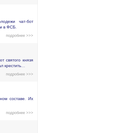
лодежи чат-бот
и в ФСБ.
подробнее >>>
т святого князя
ал крестить…
подробнее >>>
ном составе. Их
подробнее >>>