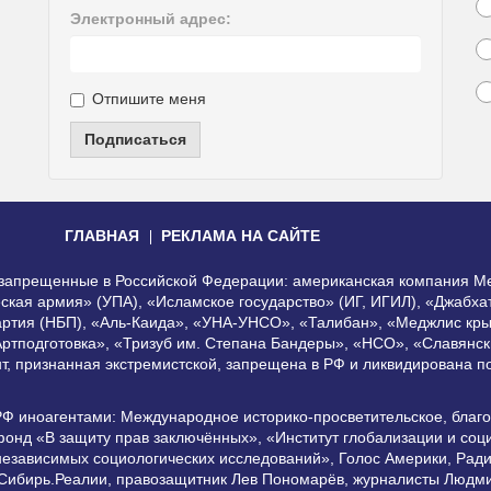
Электронный адрес:
Отпишите меня
Подписаться
ГЛАВНАЯ
РЕКЛАМА НА САЙТЕ
, запрещенные в Российской Федерации: американская компания Me
еская армия» (УПА), «Исламское государство» (ИГ, ИГИЛ), «Джабх
артия (НБП), «Аль-Каида», «УНА-УНСО», «Талибан», «Меджлис кры
Артподготовка», «Тризуб им. Степана Бандеры», «НСО», «Славянск
нт, признанная экстремистской, запрещена в РФ и ликвидирована 
РФ иноагентами: Международное историко-просветительское, благ
онд «В защиту прав заключённых», «Институт глобализации и со
независимых социологических исследований», Голос Америки, Рад
 Сибирь.Реалии, правозащитник Лев Пономарёв, журналисты Людми