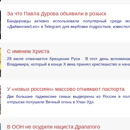
За что Павла Дурова объявили в розыск
Бандеровцы активно использовали популярный среди мо
«Дайвинчик/Leo» в Telegram для вербовки подростков, известил
С именем Христа
28 июля отмечается Крещение Руси . В этот день вспоминаю
Владимира, который в конце X века принял христианство и нач
У «новых россиян» массово отнимают паспорта
Две большие таджикские семьи выдворены из России в пол
отпрыски потушили Вечный огонь в Улан-Удэ.
В ООН не осудили нациста Драпатого