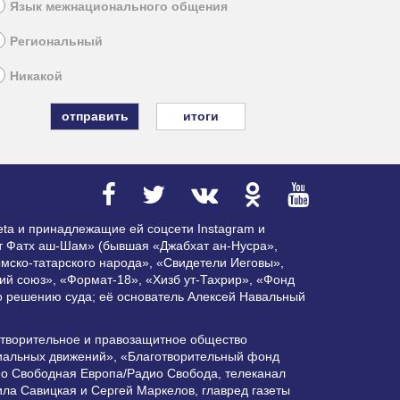
Язык межнационального общения
Региональный
Никакой
итоги
ta и принадлежащие ей соцсети Instagram и
ат Фатх аш-Шам» (бывшая «Джабхат ан-Нусра»,
мско-татарского народа», «Свидетели Иеговы»,
ий союз», «Формат-18», «Хизб ут-Тахрир», «Фонд
по решению суда; её основатель Алексей Навальный
отворительное и правозащитное общество
циальных движений», «Благотворительный фонд
ио Свободная Европа/Радио Свобода, телеканал
ла Савицкая и Сергей Маркелов, главред газеты