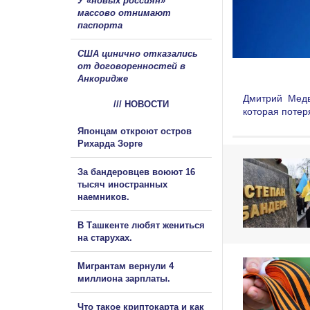
У «новых россиян»
массово отнимают
паспорта
США цинично отказались
от договоренностей в
Анкоридже
Дмитрий Медв
/// НОВОСТИ
которая потер
Японцам откроют остров
Рихарда Зорге
За бандеровцев воюют 16
тысяч иностранных
наемников.
В Ташкенте любят жениться
на старухах.
Мигрантам вернули 4
миллиона зарплаты.
Что такое криптокарта и как