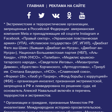
ГЛАВНАЯ
РЕКЛАМА НА САЙТЕ
* Экстремистские и террористические организации,
запрещенные в Российской Федерации: американская
компания Meta и принадлежащие ей соцсети Instagram и
Facebook, «Правый сектор», «Украинская повстанческая
армия» (УПА), «Исламское государство» (ИГ, ИГИЛ), «Джабхат
Фатх аш-Шам» (бывшая «Джабхат ан-Нусра», «Джебхат ан-
Нусра»), Национал-Большевистская партия (НБП), «Аль-
Каида», «УНА-УНСО», «Талибан», «Меджлис крымско-
татарского народа», «Свидетели Иеговы», «Мизантропик
Дивижн», «Братство» Корчинского, «Артподготовка», «Тризуб
им. Степана Бандеры», «НСО», «Славянский союз»,
«Формат-18», «Хизб ут-Тахрир», «Фонд борьбы с коррупцией»
(ФБК) – организация-иноагент, признанная экстремистской,
запрещена в РФ и ликвидирована по решению суда; её
основатель Алексей Навальный включён в перечень
террористов и экстремистов.
* Организации и граждане, признанные Минюстом РФ
иноагентами: Международное историко-просветительское,