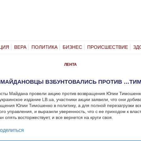
ЦИЯ
ВЕРА
ПОЛИТИКА
БИЗНЕС
ПРОИСШЕСТВИЕ
ЗД
ЛЕНТА
Е МАЙДАНОВЦЫ ВЗБУНТОВАЛИСЬ ПРОТИВ …ТИ
исты Майдана провели акцию против возвращения Юлии Тимошенко
украинское издание LB.ua, участники акции заявили, что они доби
ащения Юлии Тимошенко в политику, а для полной перезагрузки вс
ого управления, и выразили уверенность, что с ее приходом к влас
н опять восторжествует, и все вернется на круги своя.
legram
оделиться