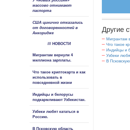
У «новых россиян»
массово отнимают
паспорта
США цинично отказались
от договоренностей в
Другие с
Анкоридже
Мигрантам в
/// НОВОСТИ
Что такое к
Индийцы и 
Мигрантам вернули 4
Узбеки любя
миллиона зарплаты.
В Псковскую
Что такое криптокарта и как
использовать в
повседневной жизни
Индийцы и белорусы
подкармливают Узбекистан.
Узбеки любят кататься в
Россию.
В Псковскую область