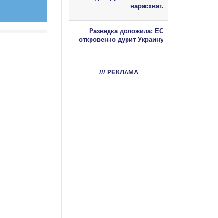
нарасхват.
Разведка доложила: ЕС
откровенно дурит Украину
/// РЕКЛАМА