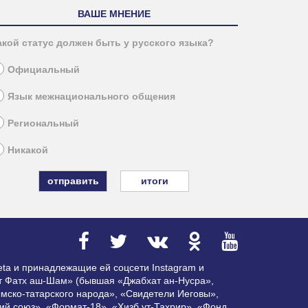
ВАШЕ МНЕНИЕ
акой статус должен быть у русского языка?
Официальный
Язык межнационального общения
Региональный
Никакой
итоги
ta и принадлежащие ей соцсети Instagram и
ат Фатх аш-Шам» (бывшая «Джабхат ан-Нусра»,
мско-татарского народа», «Свидетели Иеговы»,
ий союз», «Формат-18», «Хизб ут-Тахрир», «Фонд