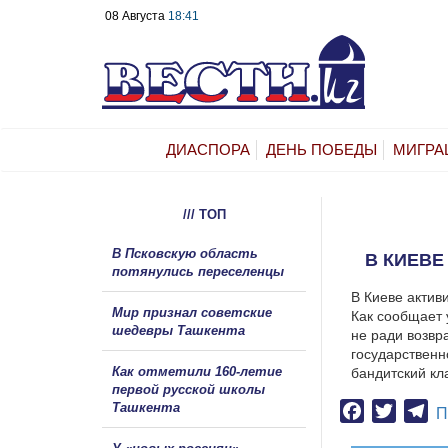
08 Августа
18:41
ДИАСПОРА
ДЕНЬ ПОБЕДЫ
МИГРА
/// ТОП
В Псковскую область
В КИЕВ
потянулись переселенцы
В Киеве актив
Мир признал советские
Как сообщает 
шедевры Ташкента
не ради возвр
государственн
Как отметили 160-летие
бандитский кла
первой русской школы
Ташкента
Facebook
Twitter
Te
П