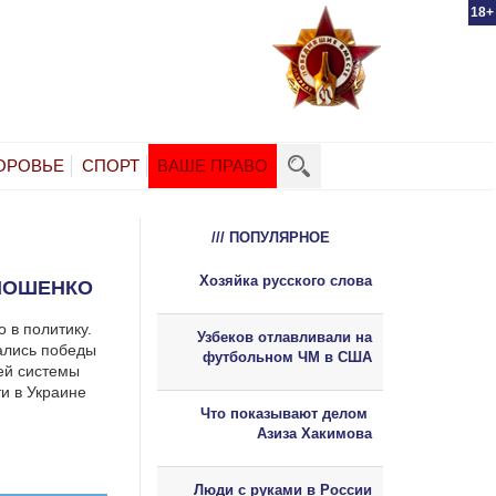
18+
ОРОВЬЕ
СПОРТ
ВАШЕ ПРАВО
/// ПОПУЛЯРНОЕ
Хозяйка русского слова
МОШЕНКО
 в политику.
Узбеков отлавливали на
вались победы
футбольном ЧМ в США
ей системы
ти в Украине
Что показывают делом
Азиза Хакимова
Люди с руками в России