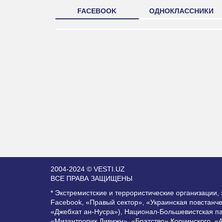
FACEBOOK
ОДНОКЛАССНИКИ
2004-2024 © VESTI.UZ
ВСЕ ПРАВА ЗАЩИЩЕНЫ
* Экстремистские и террористические организации
Facebook, «Правый сектор», «Украинская повстанч
«Джебхат ан-Нусра»), Национал-Большевистская п
«Мизантропик Дивижн», «Братство» Корчинского, «