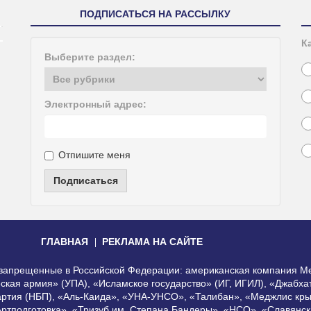
ПОДПИСАТЬСЯ НА РАССЫЛКУ
К
Выберите раздел:
Электронный адрес:
Отпишите меня
Подписаться
ГЛАВНАЯ
РЕКЛАМА НА САЙТЕ
, запрещенные в Российской Федерации: американская компания Me
еская армия» (УПА), «Исламское государство» (ИГ, ИГИЛ), «Джабх
артия (НБП), «Аль-Каида», «УНА-УНСО», «Талибан», «Меджлис кры
Артподготовка», «Тризуб им. Степана Бандеры», «НСО», «Славянск