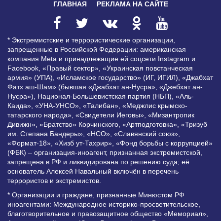
ГЛАВНАЯ
РЕКЛАМА НА САЙТЕ
* Экстремистские и террористические организации,
запрещенные в Российской Федерации: американская
компания Meta и принадлежащие ей соцсети Instagram и
Facebook, «Правый сектор», «Украинская повстанческая
армия» (УПА), «Исламское государство» (ИГ, ИГИЛ), «Джабхат
Фатх аш-Шам» (бывшая «Джабхат ан-Нусра», «Джебхат ан-
Нусра»), Национал-Большевистская партия (НБП), «Аль-
Каида», «УНА-УНСО», «Талибан», «Меджлис крымско-
татарского народа», «Свидетели Иеговы», «Мизантропик
Дивижн», «Братство» Корчинского, «Артподготовка», «Тризуб
им. Степана Бандеры», «НСО», «Славянский союз»,
«Формат-18», «Хизб ут-Тахрир», «Фонд борьбы с коррупцией»
(ФБК) – организация-иноагент, признанная экстремистской,
запрещена в РФ и ликвидирована по решению суда; её
основатель Алексей Навальный включён в перечень
террористов и экстремистов.
* Организации и граждане, признанные Минюстом РФ
иноагентами: Международное историко-просветительское,
благотворительное и правозащитное общество «Мемориал»,