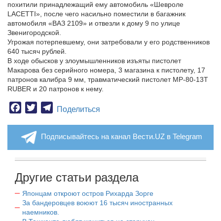
похитили принадлежащий ему автомобиль «Шевроле
LACETTI», после чего насильно поместили в багажник
автомобиля «ВАЗ 2109» и отвезли к дому 9 по улице
Звенигородской.
Угрожая потерпевшему, они затребовали у его родственников
640 тысяч рублей.
В ходе обысков у злоумышленников изъяты пистолет
Макарова без серийного номера, 3 магазина к пистолету, 17
патронов калибра 9 мм, травматический пистолет МР-80-13Т
RUBER и 20 патронов к нему.
Facebook
Twitter
Telegram
Поделиться
Подписывайтесь на канал Вести.UZ в Telegram
Другие статьи раздела
Японцам откроют остров Рихарда Зорге
За бандеровцев воюют 16 тысяч иностранных
наемников.