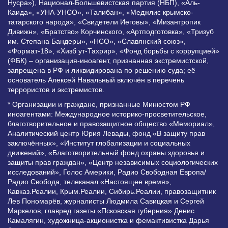
Нусра»), Национал-Большевистская партия (НБП), «Аль-
Каида», «УНА-УНСО», «Талибан», «Меджлис крымско-
татарского народа», «Свидетели Иеговы», «Мизантропик
Дивижн», «Братство» Корчинского, «Артподготовка», «Тризуб
им. Степана Бандеры», «НСО», «Славянский союз»,
«Формат-18», «Хизб ут-Тахрир», «Фонд борьбы с коррупцией»
(ФБК) – организация-иноагент, признанная экстремистской,
запрещена в РФ и ликвидирована по решению суда; её
основатель Алексей Навальный включён в перечень
террористов и экстремистов.
* Организации и граждане, признанные Минюстом РФ
иноагентами: Международное историко-просветительское,
благотворительное и правозащитное общество «Мемориал»,
Аналитический центр Юрия Левады, фонд «В защиту прав
заключённых», «Институт глобализации и социальных
движений», «Благотворительный фонд охраны здоровья и
защиты прав граждан», «Центр независимых социологических
исследований», Голос Америки, Радио Свободная Европа/
Радио Свобода, телеканал «Настоящее время»,
Кавказ.Реалии, Крым.Реалии, Сибирь.Реалии, правозащитник
Лев Пономарёв, журналисты Людмила Савицкая и Сергей
Маркелов, главред газеты «Псковская губерния» Денис
Камалягин, художница-акционистка и фемактивистка Дарья