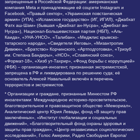
запрещенные в Российской Федерации: американская
компания Meta и принадлежащие ей соцсети Instagram и
Facebook, «Правый сектор», «Украинская повстанческая
армия» (УПА), «Исламское государство» (ИГ, ИГИЛ), «Джабхат
Фатх аш-Шам» (бывшая «Джабхат ан-Нусра», «Джебхат ан-
Нусра»), Национал-Большевистская партия (НБП), «Аль-
Каида», «УНА-УНСО», «Талибан», «Меджлис крымско-
татарского народа», «Свидетели Иеговы», «Мизантропик
Дивижн», «Братство» Корчинского, «Артподготовка», «Тризуб
им. Степана Бандеры», «НСО», «Славянский союз»,
«Формат-18», «Хизб ут-Тахрир», «Фонд борьбы с коррупцией»
(ФБК) – организация-иноагент, признанная экстремистской,
запрещена в РФ и ликвидирована по решению суда; её
основатель Алексей Навальный включён в перечень
террористов и экстремистов.
* Организации и граждане, признанные Минюстом РФ
иноагентами: Международное историко-просветительское,
благотворительное и правозащитное общество «Мемориал»,
Аналитический центр Юрия Левады, фонд «В защиту прав
заключённых», «Институт глобализации и социальных
движений», «Благотворительный фонд охраны здоровья и
защиты прав граждан», «Центр независимых социологических
исследований», Голос Америки, Радио Свободная Европа/