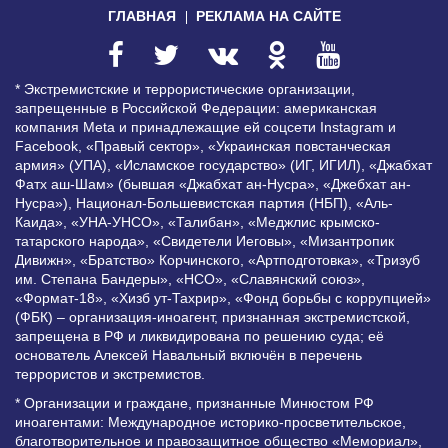
ГЛАВНАЯ
РЕКЛАМА НА САЙТЕ
* Экстремистские и террористические организации,
запрещенные в Российской Федерации: американская
компания Meta и принадлежащие ей соцсети Instagram и
Facebook, «Правый сектор», «Украинская повстанческая
армия» (УПА), «Исламское государство» (ИГ, ИГИЛ), «Джабхат
Фатх аш-Шам» (бывшая «Джабхат ан-Нусра», «Джебхат ан-
Нусра»), Национал-Большевистская партия (НБП), «Аль-
Каида», «УНА-УНСО», «Талибан», «Меджлис крымско-
татарского народа», «Свидетели Иеговы», «Мизантропик
Дивижн», «Братство» Корчинского, «Артподготовка», «Тризуб
им. Степана Бандеры», «НСО», «Славянский союз»,
«Формат-18», «Хизб ут-Тахрир», «Фонд борьбы с коррупцией»
(ФБК) – организация-иноагент, признанная экстремистской,
запрещена в РФ и ликвидирована по решению суда; её
основатель Алексей Навальный включён в перечень
террористов и экстремистов.
* Организации и граждане, признанные Минюстом РФ
иноагентами: Международное историко-просветительское,
благотворительное и правозащитное общество «Мемориал»,