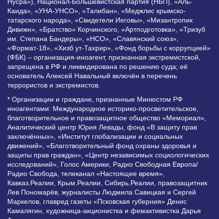
Нусра»), Национал-Большевистская партия (НБП), «Аль-
Каида», «УНА-УНСО», «Талибан», «Меджлис крымско-
татарского народа», «Свидетели Иеговы», «Мизантропик
Дивижн», «Братство» Корчинского, «Артподготовка», «Тризуб
им. Степана Бандеры», «НСО», «Славянский союз»,
«Формат-18», «Хизб ут-Тахрир», «Фонд борьбы с коррупцией»
(ФБК) – организация-иноагент, признанная экстремистской,
запрещена в РФ и ликвидирована по решению суда; её
основатель Алексей Навальный включён в перечень
террористов и экстремистов.
* Организации и граждане, признанные Минюстом РФ
иноагентами: Международное историко-просветительское,
благотворительное и правозащитное общество «Мемориал»,
Аналитический центр Юрия Левады, фонд «В защиту прав
заключённых», «Институт глобализации и социальных
движений», «Благотворительный фонд охраны здоровья и
защиты прав граждан», «Центр независимых социологических
исследований», Голос Америки, Радио Свободная Европа/
Радио Свобода, телеканал «Настоящее время»,
Кавказ.Реалии, Крым.Реалии, Сибирь.Реалии, правозащитник
Лев Пономарёв, журналисты Людмила Савицкая и Сергей
Маркелов, главред газеты «Псковская губерния» Денис
Камалягин, художница-акционистка и фемактивистка Дарья