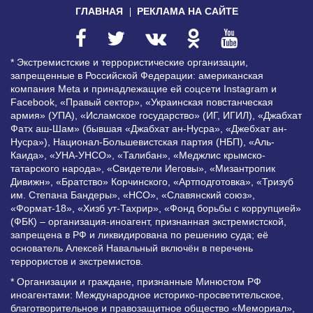
ГЛАВНАЯ
РЕКЛАМА НА САЙТЕ
* Экстремистские и террористические организации,
запрещенные в Российской Федерации: американская
компания Meta и принадлежащие ей соцсети Instagram и
Facebook, «Правый сектор», «Украинская повстанческая
армия» (УПА), «Исламское государство» (ИГ, ИГИЛ), «Джабхат
Фатх аш-Шам» (бывшая «Джабхат ан-Нусра», «Джебхат ан-
Нусра»), Национал-Большевистская партия (НБП), «Аль-
Каида», «УНА-УНСО», «Талибан», «Меджлис крымско-
татарского народа», «Свидетели Иеговы», «Мизантропик
Дивижн», «Братство» Корчинского, «Артподготовка», «Тризуб
им. Степана Бандеры», «НСО», «Славянский союз»,
«Формат-18», «Хизб ут-Тахрир», «Фонд борьбы с коррупцией»
(ФБК) – организация-иноагент, признанная экстремистской,
запрещена в РФ и ликвидирована по решению суда; её
основатель Алексей Навальный включён в перечень
террористов и экстремистов.
* Организации и граждане, признанные Минюстом РФ
иноагентами: Международное историко-просветительское,
благотворительное и правозащитное общество «Мемориал»,