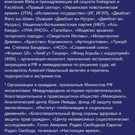
компания Meta и принадлежащие ей соцсети Instagram и
Facebook, «Правый сектор», «Украинская повстанческая
армия» (УПА), «Исламское государство» (ИГ, ИГИЛ), «Джабхат
Фатх аш-Шам» (бывшая «Джабхат ан-Нусра», «Джебхат ан-
Нусра»), Национал-Большевистская партия (НБП), «Аль-
Каида», «УНА-УНСО», «Талибан», «Меджлис крымско-
татарского народа», «Свидетели Иеговы», «Мизантропик
Дивижн», «Братство» Корчинского, «Артподготовка», «Тризуб
им. Степана Бандеры», «НСО», «Славянский союз»,
«Формат-18», «Хизб ут-Тахрир», «Фонд борьбы с коррупцией»
(ФБК) – организация-иноагент, признанная экстремистской,
запрещена в РФ и ликвидирована по решению суда; её
основатель Алексей Навальный включён в перечень
террористов и экстремистов.
* Организации и граждане, признанные Минюстом РФ
иноагентами: Международное историко-просветительское,
благотворительное и правозащитное общество «Мемориал»,
Аналитический центр Юрия Левады, фонд «В защиту прав
заключённых», «Институт глобализации и социальных
движений», «Благотворительный фонд охраны здоровья и
защиты прав граждан», «Центр независимых социологических
исследований», Голос Америки, Радио Свободная Европа/
Радио Свобода, телеканал «Настоящее время»,