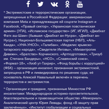
* Экстремистские и террористические организации,
запрещенные в Российской Федерации: американская
компания Meta и принадлежащие ей соцсети Instagram и
Facebook, «Правый сектор», «Украинская повстанческая
армия» (УПА), «Исламское государство» (ИГ, ИГИЛ), «Джабхат
Фатх аш-Шам» (бывшая «Джабхат ан-Нусра», «Джебхат ан-
Нусра»), Национал-Большевистская партия (НБП), «Аль-
Каида», «УНА-УНСО», «Талибан», «Меджлис крымско-
татарского народа», «Свидетели Иеговы», «Мизантропик
Дивижн», «Братство» Корчинского, «Артподготовка», «Тризуб
им. Степана Бандеры», «НСО», «Славянский союз»,
«Формат-18», «Хизб ут-Тахрир», «Фонд борьбы с коррупцией»
(ФБК) – организация-иноагент, признанная экстремистской,
запрещена в РФ и ликвидирована по решению суда; её
основатель Алексей Навальный включён в перечень
террористов и экстремистов.
* Организации и граждане, признанные Минюстом РФ
иноагентами: Международное историко-просветительское,
благотворительное и правозащитное общество «Мемориал»,
Аналитический центр Юрия Левады, фонд «В защиту прав
заключённых», «Институт глобализации и социальных