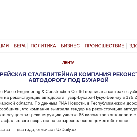
ЦИЯ
ВЕРА
ПОЛИТИКА
БИЗНЕС
ПРОИСШЕСТВИЕ
ЗД
ЛЕНТА
ЕЙСКАЯ СТАЛЕЛИТЕЙНАЯ КОМПАНИЯ РЕКОНС
АВТОДОРОГУ ПОД БУХАРОЙ
Posco Engineering & Construction Co. ltd подписала контракт с уз
м на реконструкцию автодороги Гузар-Бухара-Нукус-Бейнау в 175,
харской области.
По данным РИА Новости, в Республиканском дор
ообщили, что компания выиграла тендер на реконструкцию автодор
кта осуществит реконструкцию участка 85 километров автодороги с
 асфальтового покрытия на четырехполосное цементобетонное.
ства — два года, отмечает UzDaily.uz.