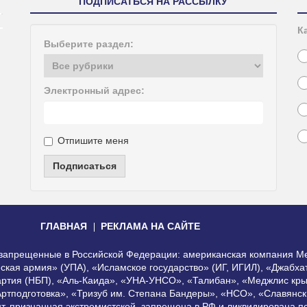
ПОДПИСАТЬСЯ НА РАССЫЛКУ
К
Выберите раздел:
Электронный адрес:
Отпишите меня
Подписаться
ГЛАВНАЯ
РЕКЛАМА НА САЙТЕ
, запрещенные в Российской Федерации: американская компания Me
еская армия» (УПА), «Исламское государство» (ИГ, ИГИЛ), «Джабх
артия (НБП), «Аль-Каида», «УНА-УНСО», «Талибан», «Меджлис кры
Артподготовка», «Тризуб им. Степана Бандеры», «НСО», «Славянск
нт, признанная экстремистской, запрещена в РФ и ликвидирована 