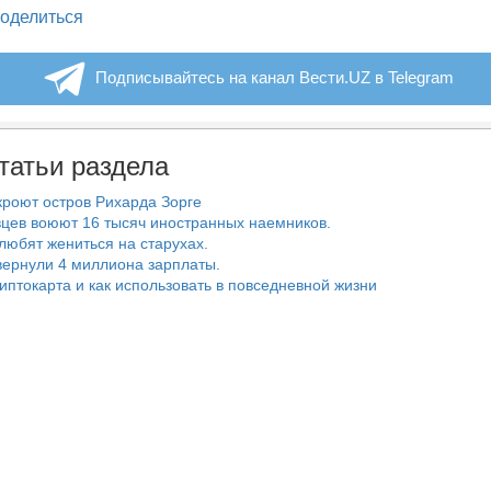
legram
оделиться
Подписывайтесь на канал Вести.UZ в Telegram
татьи раздела
роют остров Рихарда Зорге
цев воюют 16 тысяч иностранных наемников.
любят жениться на старухах.
ернули 4 миллиона зарплаты.
риптокарта и как использовать в повседневной жизни