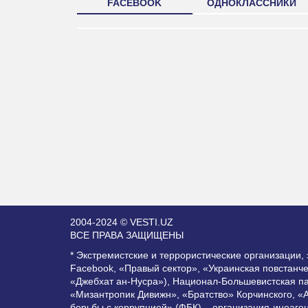
FACEBOOK
ОДНОКЛАССНИКИ
2004-2024 © VESTI.UZ
ВСЕ ПРАВА ЗАЩИЩЕНЫ
* Экстремистские и террористические организации
Facebook, «Правый сектор», «Украинская повстанч
«Джебхат ан-Нусра»), Национал-Большевистская п
«Мизантропик Дивижн», «Братство» Корчинского, «
борьбы с коррупцией» (ФБК) – организация-иноаге