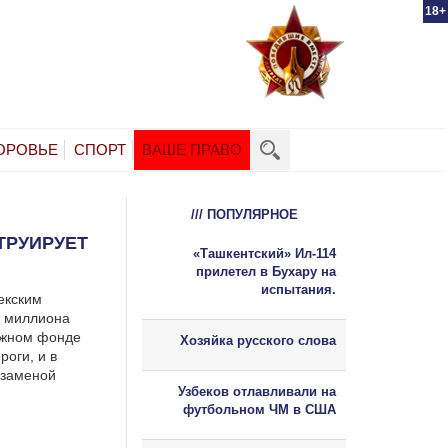
18+
ОРОВЬЕ
СПОРТ
ВАШЕ ПРАВО
/// ПОПУЛЯРНОЕ
ТРУИРУЕТ
«Ташкентский» Ил-114
прилетел в Бухару на
испытания.
бекским
2 миллиона
ожном фонде
Хозяйка русского слова
оги, и в
 заменой
Узбеков отлавливали на
футбольном ЧМ в США