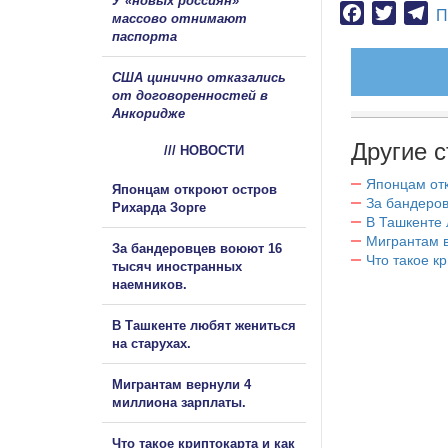
У «новых россиян»
Facebook
Twitter
Te
П
массово отнимают
паспорта
США цинично отказались
от договоренностей в
Анкоридже
Другие с
/// НОВОСТИ
Японцам отк
Японцам откроют остров
За бандеров
Рихарда Зорге
В Ташкенте 
Мигрантам в
За бандеровцев воюют 16
Что такое к
тысяч иностранных
наемников.
В Ташкенте любят жениться
на старухах.
Мигрантам вернули 4
миллиона зарплаты.
Что такое криптокарта и как