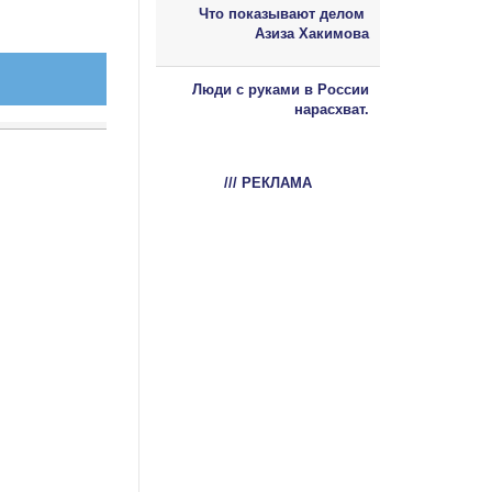
Что показывают делом
Азиза Хакимова
Люди с руками в России
нарасхват.
/// РЕКЛАМА