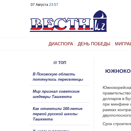
07 Августа
23:57
ДИАСПОРА
ДЕНЬ ПОБЕДЫ
МИГРА
/// ТОП
ЮЖНОКОР
В Псковскую область
потянулись переселенцы
Южнокорейская 
Мир признал советские
правительство
шедевры Ташкента
долларов в Бу
при минфине с
Как отметили 160-летие
рамках контра
первой русской школы
двухполосного
Ташкента
Срок строитель