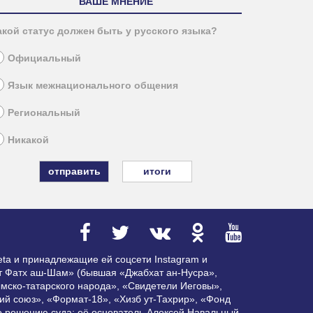
ВАШЕ МНЕНИЕ
акой статус должен быть у русского языка?
Официальный
Язык межнационального общения
Региональный
Никакой
итоги
ta и принадлежащие ей соцсети Instagram и
ат Фатх аш-Шам» (бывшая «Джабхат ан-Нусра»,
мско-татарского народа», «Свидетели Иеговы»,
ий союз», «Формат-18», «Хизб ут-Тахрир», «Фонд
по решению суда; её основатель Алексей Навальный