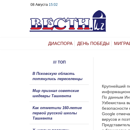
08 Августа
15:02
ДИАСПОРА
ДЕНЬ ПОБЕДЫ
МИГРА
/// ТОП
В Псковскую область
потянулись переселенцы
Крупнейший п
Мир признал советские
информационно
шедевры Ташкента
По данным Инт
Узбекистана в
Как отметили 160-летие
безопасности 
первой русской школы
Google отмеча
Ташкента
вирусов и поэ
Представитель