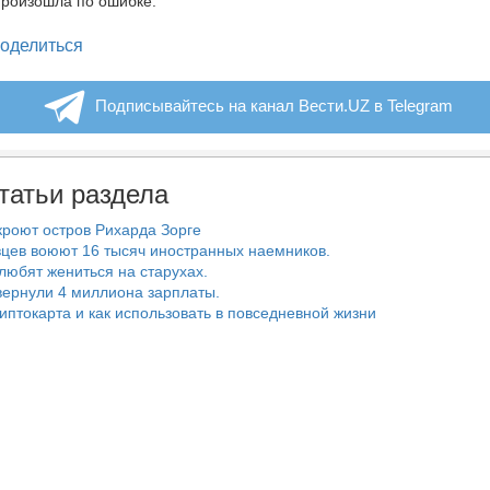
произошла по ошибке.
legram
оделиться
Подписывайтесь на канал Вести.UZ в Telegram
татьи раздела
роют остров Рихарда Зорге
цев воюют 16 тысяч иностранных наемников.
любят жениться на старухах.
ернули 4 миллиона зарплаты.
риптокарта и как использовать в повседневной жизни