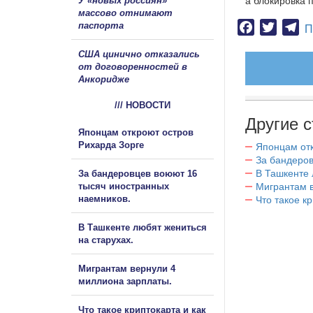
У «новых россиян»
а блокировка 
массово отнимают
паспорта
Facebook
Twitter
Te
П
США цинично отказались
от договоренностей в
Анкоридже
/// НОВОСТИ
Другие с
Японцам откроют остров
Рихарда Зорге
Японцам отк
За бандеров
В Ташкенте 
За бандеровцев воюют 16
тысяч иностранных
Мигрантам в
наемников.
Что такое к
В Ташкенте любят жениться
на старухах.
Мигрантам вернули 4
миллиона зарплаты.
Что такое криптокарта и как