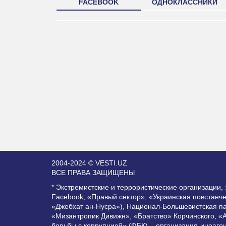
FACEBOOK
ОДНОКЛАССНИКИ
2004-2024 © VESTI.UZ
ВСЕ ПРАВА ЗАЩИЩЕНЫ
* Экстремистские и террористические организации
Facebook, «Правый сектор», «Украинская повстанч
«Джебхат ан-Нусра»), Национал-Большевистская п
«Мизантропик Дивижн», «Братство» Корчинского, «
борьбы с коррупцией» (ФБК) – организация-иноаге