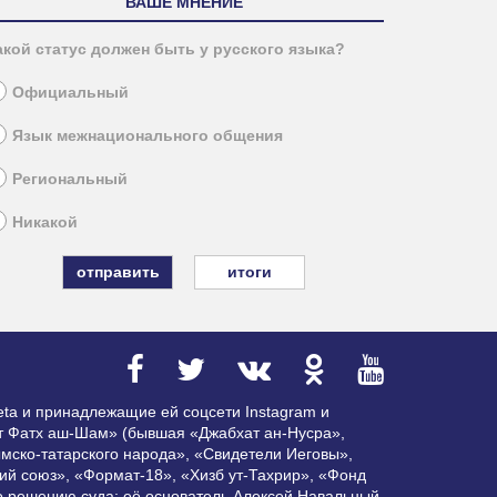
ВАШЕ МНЕНИЕ
акой статус должен быть у русского языка?
Официальный
Язык межнационального общения
Региональный
Никакой
итоги
ta и принадлежащие ей соцсети Instagram и
ат Фатх аш-Шам» (бывшая «Джабхат ан-Нусра»,
мско-татарского народа», «Свидетели Иеговы»,
ий союз», «Формат-18», «Хизб ут-Тахрир», «Фонд
по решению суда; её основатель Алексей Навальный