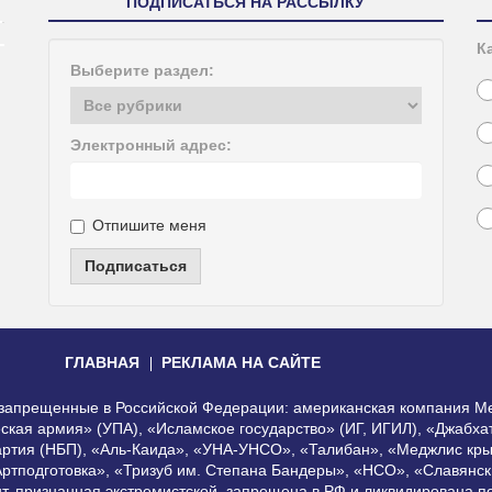
ПОДПИСАТЬСЯ НА РАССЫЛКУ
К
Выберите раздел:
Электронный адрес:
Отпишите меня
Подписаться
ГЛАВНАЯ
РЕКЛАМА НА САЙТЕ
, запрещенные в Российской Федерации: американская компания Me
еская армия» (УПА), «Исламское государство» (ИГ, ИГИЛ), «Джабх
артия (НБП), «Аль-Каида», «УНА-УНСО», «Талибан», «Меджлис кры
Артподготовка», «Тризуб им. Степана Бандеры», «НСО», «Славянск
нт, признанная экстремистской, запрещена в РФ и ликвидирована 