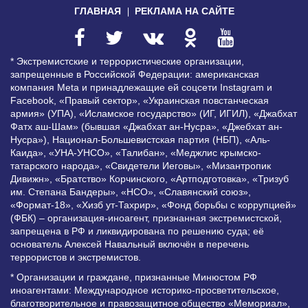
ГЛАВНАЯ
РЕКЛАМА НА САЙТЕ
* Экстремистские и террористические организации,
запрещенные в Российской Федерации: американская
компания Meta и принадлежащие ей соцсети Instagram и
Facebook, «Правый сектор», «Украинская повстанческая
армия» (УПА), «Исламское государство» (ИГ, ИГИЛ), «Джабхат
Фатх аш-Шам» (бывшая «Джабхат ан-Нусра», «Джебхат ан-
Нусра»), Национал-Большевистская партия (НБП), «Аль-
Каида», «УНА-УНСО», «Талибан», «Меджлис крымско-
татарского народа», «Свидетели Иеговы», «Мизантропик
Дивижн», «Братство» Корчинского, «Артподготовка», «Тризуб
им. Степана Бандеры», «НСО», «Славянский союз»,
«Формат-18», «Хизб ут-Тахрир», «Фонд борьбы с коррупцией»
(ФБК) – организация-иноагент, признанная экстремистской,
запрещена в РФ и ликвидирована по решению суда; её
основатель Алексей Навальный включён в перечень
террористов и экстремистов.
* Организации и граждане, признанные Минюстом РФ
иноагентами: Международное историко-просветительское,
благотворительное и правозащитное общество «Мемориал»,