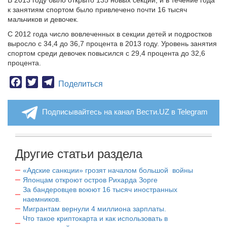
В 2013 году было открыто 135 новых секций, и в течение года
к занятиям спортом было привлечено почти 16 тысяч
мальчиков и девочек.
С 2012 года число вовлеченных в секции детей и подростков
выросло с 34,4 до 36,7 процента в 2013 году. Уровень занятия
спортом среди девочек повысился с 29,4 процента до 32,6
процента.
Facebook
Twitter
Telegram
Поделиться
Подписывайтесь на канал Вести.UZ в Telegram
Другие статьи раздела
«Адские санкции» грозят началом большой войны
Японцам откроют остров Рихарда Зорге
За бандеровцев воюют 16 тысяч иностранных
наемников.
Мигрантам вернули 4 миллиона зарплаты.
Что такое криптокарта и как использовать в