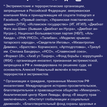
* Экстремистские и террористические организации,
запрещенные в Российской Федерации: американская
компания Meta и принадлежащие ей соцсети Instagram и
Facebook, «Правый сектор», «Украинская повстанческая
армия» (УПА), «Исламское государство» (ИГ, ИГИЛ), «Джабхат
Фатх аш-Шам» (бывшая «Джабхат ан-Нусра», «Джебхат ан-
Нусра»), Национал-Большевистская партия (НБП), «Аль-
Каида», «УНА-УНСО», «Талибан», «Меджлис крымско-
татарского народа», «Свидетели Иеговы», «Мизантропик
Дивижн», «Братство» Корчинского, «Артподготовка», «Тризуб
им. Степана Бандеры», «НСО», «Славянский союз»,
«Формат-18», «Хизб ут-Тахрир», «Фонд борьбы с коррупцией»
(ФБК) – организация-иноагент, признанная экстремистской,
запрещена в РФ и ликвидирована по решению суда; её
основатель Алексей Навальный включён в перечень
террористов и экстремистов.
* Организации и граждане, признанные Минюстом РФ
иноагентами: Международное историко-просветительское,
благотворительное и правозащитное общество «Мемориал»,
Аналитический центр Юрия Левады, фонд «В защиту прав
заключённых», «Институт глобализации и социальных
движений», «Благотворительный фонд охраны здоровья и