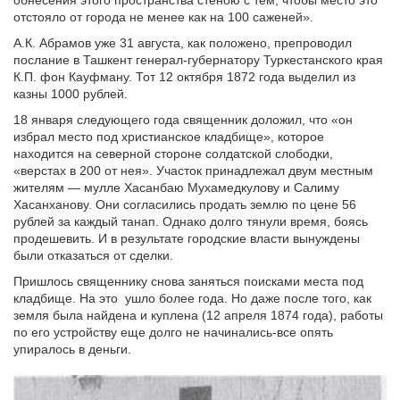
обнесения этого пространства стеною с тем, чтобы место это
отстояло от города не менее как на 100 саженей».
А.К. Абрамов уже 31 августа, как положено, препроводил
послание в Ташкент генерал-губернатору Туркестанского края
К.П. фон Кауфману. Тот 12 октября 1872 года выделил из
казны 1000 рублей.
18 января следующего года священник доложил, что «он
избрал место под христианское кладбище», которое
находится на северной стороне солдатской слободки,
«верстах в 200 от нея». Участок принадлежал двум местным
жителям — мулле Хасанбаю Мухамедкулову и Салиму
Хасанханову. Они согласились продать землю по цене 56
рублей за каждый танап. Однако долго тянули время, боясь
продешевить. И в результате городские власти вынуждены
были отказаться от сделки.
Пришлось священнику снова заняться поисками места под
кладбище. На это ушло более года. Но даже после того, как
земля была найдена и куплена (12 апреля 1874 года), работы
по его устройству еще долго не начинались-все опять
упиралось в деньги.