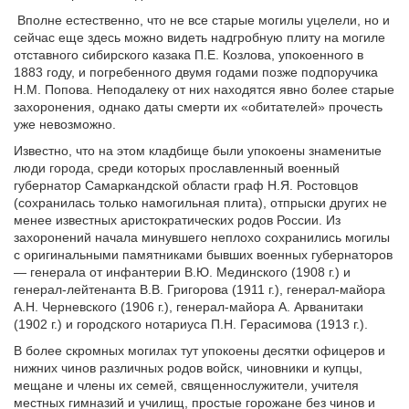
Вполне естественно, что не все старые могилы уцелели, но и
сейчас еще здесь можно видеть надгробную плиту на могиле
отставного сибирского казака П.Е. Козлова, упокоенного в
1883 году, и погребенного двумя годами позже подпоручика
Н.М. Попова. Неподалеку от них находятся явно более старые
захоронения, однако даты смерти их «обитателей» прочесть
уже невозможно.
Известно, что на этом кладбище были упокоены знаменитые
люди города, среди которых прославленный военный
губернатор Самаркандской области граф Н.Я. Ростовцов
(сохранилась только намогильная плита), отпрыски других не
менее известных аристократических родов России. Из
захоронений начала минувшего неплохо сохранились могилы
с оригинальными памятниками бывших военных губернаторов
— генерала от инфантерии В.Ю. Мединского (1908 г.) и
генерал-лейтенанта В.В. Григорова (1911 г.), генерал-майора
А.Н. Черневского (1906 г.), генерал-майора А. Арванитаки
(1902 г.) и городского нотариуса П.Н. Герасимова (1913 г.).
В более скромных могилах тут упокоены десятки офицеров и
нижних чинов различных родов войск, чиновники и купцы,
мещане и члены их семей, священнослужители, учителя
местных гимназий и училищ, простые горожане без чинов и