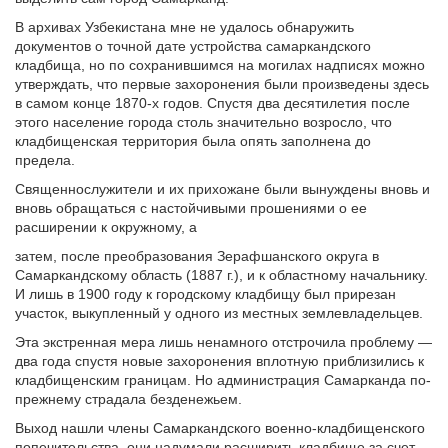
В архивах Узбекистана мне не удалось обнаружить
документов о точной дате устройства самаркандского
кладбища, но по сохранившимся на могилах надписях можно
утверждать, что первые захоронения были произведены здесь
в самом конце 1870-х годов. Спустя два десятилетия после
этого население города столь значительно возросло, что
кладбищенская территория была опять заполнена до
предела.
Священнослужители и их прихожане были вынуждены вновь и
вновь обращаться с настойчивыми прошениями о ее
расширении к окружному, а
затем, после преобразования Зерафшанского округа в
Самаркандскому область (1887 г.), и к областному начальнику.
И лишь в 1900 году к городскому кладбищу был прирезан
участок, выкупленный у одного из местных землевладельцев.
Эта экстренная мера лишь ненамного отстрочила проблему —
два года спустя новые захоронения вплотную приблизились к
кладбищенским границам. Но администрация Самарканда по-
прежнему страдала безденежьем.
Выход нашли члены Самаркандского военно-кладбищенского
попечительства, они надумали расширить кладбище за счет