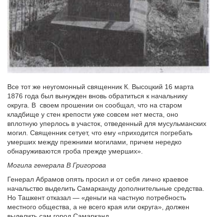
Все тот же неугомонный священник К. Высоцкий 16 марта
1876 года был вынужден вновь обратиться к начальнику
округа. В своем прошении он сообщал, что на старом
кладбище у стен крепости уже совсем нет места, оно
вплотную уперлось в участок, отведенный для мусульманских
могил. Священник сетует, что ему «приходится погребать
умерших между прежними могилами, причем нередко
обнаруживаются гроба прежде умерших».
Могила генерала В Григорова
Генерал Абрамов опять просил и от себя лично краевое
начальство выделить Самарканду дополнительные средства.
Но Ташкент отказал — «деньги на частную потребность
местного общества, а не всего края или округа», должен
выделить сам город Самарканд.