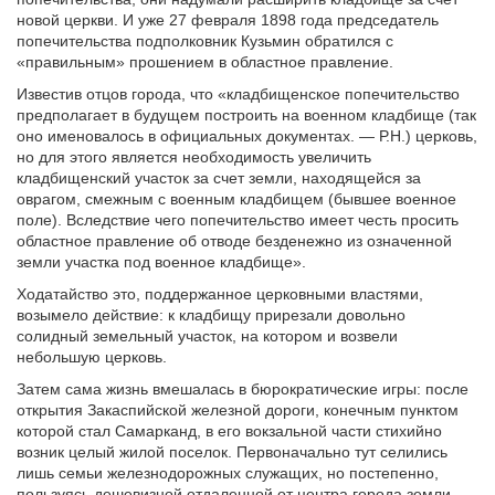
новой церкви. И уже 27 февраля 1898 года председатель
попечительства подполковник Кузьмин обратился с
«правильным» прошением в областное правление.
Известив отцов города, что «кладбищенское попечительство
предполагает в будущем построить на военном кладбище (так
оно именовалось в официальных документах. — Р.Н.) церковь,
но для этого является необходимость увеличить
кладбищенский участок за счет земли, находящейся за
оврагом, смежным с военным кладбищем (бывшее военное
поле). Вследствие чего попечительство имеет честь просить
областное правление об отводе безденежно из означенной
земли участка под военное кладбище».
Ходатайство это, поддержанное церковными властями,
возымело действие: к кладбищу прирезали довольно
солидный земельный участок, на котором и возвели
небольшую церковь.
Затем сама жизнь вмешалась в бюрократические игры: после
открытия Закаспийской железной дороги, конечным пунктом
которой стал Самарканд, в его вокзальной части стихийно
возник целый жилой поселок. Первоначально тут селились
лишь семьи железнодорожных служащих, но постепенно,
пользуясь дешевизной отдаленной от центра города земли,