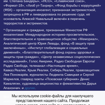
им. Степана Бандеры», «НСО», «Славянский союз»,
«Формат-18», «Хизб ут-Тахрир», «Фонд борьбы с коррупцией»
(ФБК) – организация-иноагент, признанная экстремистской,
запрещена в РФ и ликвидирована по решению суда; её
основатель Алексей Навальный включён в перечень
террористов и экстремистов.
* Организации и граждане, признанные Минюстом РФ
иноагентами: Международное историко-просветительское,
благотворительное и правозащитное общество «Мемориал»,
Аналитический центр Юрия Левады, фонд «В защиту прав
заключённых», «Институт глобализации и социальных
движений», «Благотворительный фонд охраны здоровья и
защиты прав граждан», «Центр независимых социологических
исследований», Голос Америки, Радио Свободная Европа/
Радио Свобода, телеканал «Настоящее время»,
Кавказ.Реалии, Крым.Реалии, Сибирь.Реалии, правозащитник
Лев Пономарёв, журналисты Людмила Савицкая и Сергей
Маркелов, главред газеты «Псковская губерния» Денис
Камалягин, художница-акционистка и фемактивистка Дарья
Апахончич. и
другие
.
Мы используем cookie-файлы для наилучшего
Все права защищены и охраняются законом. Любое
представления нашего сайта. Продолжая
использование материалов сайта допустимо при условии