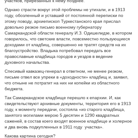
участков, прирезанных к нему позднее.
Однако страсти вокруг этой проблемы не утихали, и в 1913
году, обозленный и уставший от постоянной переписки по
этому поводу, архиепископ Туркестанского края прислал
довольно резкое письмо военному губернатору
Самаркандской области генералу И.З. Одишелидзе, в котором
говорилось, что светские власти, повсеместно пользующиеся
доходами от кладбищ, совершенно не тратят средств на их
благоустройство. Владыка потребовал передать все
православные кладбища городов и уездов в ведение
духовного начальства.
Спесивый кавказец-генерал в ответном, не менее резком,
письме отвел все упреки в «доходности» кладбищ и, заявил,
что отныне не потратит на них ни копейки из областного
бюджета.
Так Самаркандское кладбище перешло к епархии. И, как
свидетельствуют архивные документы, территория его в 1913
году, к моменту передачи, состояла «из старого кладбища,
занятого могилами мерою 5 десятин и 1290 квадратных
саженей, в состав коего входят военное кладбище и холерное
и два вновь подкупленных в 1911 году участка».
Какова картина сегодня?