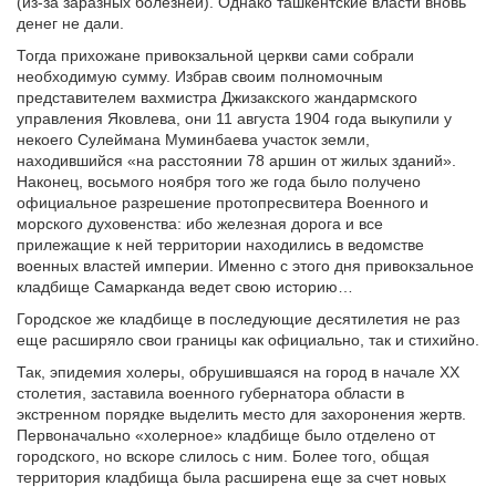
(из-за заразных болезней). Однако ташкентские власти вновь
денег не дали.
Тогда прихожане привокзальной церкви сами собрали
необходимую сумму. Избрав своим полномочным
представителем вахмистра Джизакского жандармского
управления Яковлева, они 11 августа 1904 года выкупили у
некоего Сулеймана Муминбаева участок земли,
находившийся «на расстоянии 78 аршин от жилых зданий».
Наконец, восьмого ноября того же года было получено
официальное разрешение протопресвитера Военного и
морского духовенства: ибо железная дорога и все
прилежащие к ней территории находились в ведомстве
военных властей империи. Именно с этого дня привокзальное
кладбище Самарканда ведет свою историю…
Городское же кладбище в последующие десятилетия не раз
еще расширяло свои границы как официально, так и стихийно.
Так, эпидемия холеры, обрушившаяся на город в начале XX
столетия, заставила военного губернатора области в
экстренном порядке выделить место для захоронения жертв.
Первоначально «холерное» кладбище было отделено от
городского, но вскоре слилось с ним. Более того, общая
территория кладбища была расширена еще за счет новых