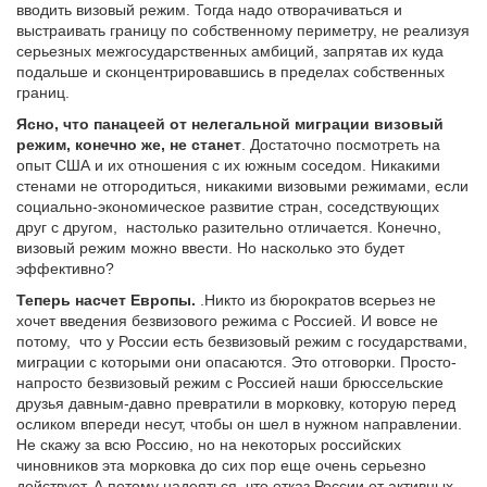
вводить визовый режим. Тогда надо отворачиваться и
выстраивать границу по собственному периметру, не реализуя
серьезных межгосударственных амбиций, запрятав их куда
подальше и сконцентрировавшись в пределах собственных
границ.
Ясно, что панацеей от нелегальной миграции визовый
режим, конечно же, не станет
. Достаточно посмотреть на
опыт США и их отношения с их южным соседом. Никакими
стенами не отгородиться, никакими визовыми режимами, если
социально-экономическое развитие стран, соседствующих
друг с другом,
настолько разительно отличается. Конечно,
визовый режим можно ввести. Но насколько это будет
эффективно?
Теперь насчет Европы.
.Никто из бюрократов всерьез не
хочет введения безвизового режима с Россией. И вовсе не
потому,
что у России есть безвизовый режим с государствами,
миграции с которыми они опасаются. Это отговорки. Просто-
напросто безвизовый режим с Россией наши брюссельские
друзья давным-давно превратили в морковку, которую перед
осликом впереди несут, чтобы он шел в нужном направлении.
Не скажу за всю Россию, но на некоторых российских
чиновников эта морковка до сих пор еще очень серьезно
действует. А потому надеяться, что отказ России от активных