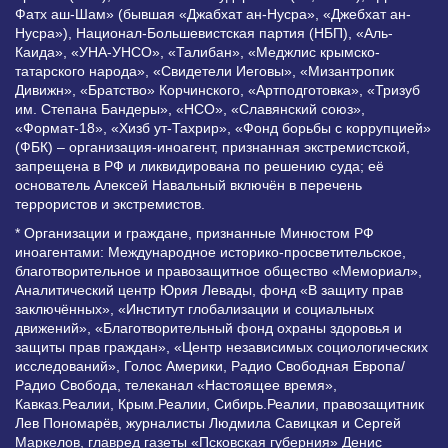
Фатх аш-Шам» (бывшая «Джабхат ан-Нусра», «Джебхат ан-
Нусра»), Национал-Большевистская партия (НБП), «Аль-
Каида», «УНА-УНСО», «Талибан», «Меджлис крымско-
татарского народа», «Свидетели Иеговы», «Мизантропик
Дивижн», «Братство» Корчинского, «Артподготовка», «Тризуб
им. Степана Бандеры», «НСО», «Славянский союз»,
«Формат-18», «Хизб ут-Тахрир», «Фонд борьбы с коррупцией»
(ФБК) – организация-иноагент, признанная экстремистской,
запрещена в РФ и ликвидирована по решению суда; её
основатель Алексей Навальный включён в перечень
террористов и экстремистов.
* Организации и граждане, признанные Минюстом РФ
иноагентами: Международное историко-просветительское,
благотворительное и правозащитное общество «Мемориал»,
Аналитический центр Юрия Левады, фонд «В защиту прав
заключённых», «Институт глобализации и социальных
движений», «Благотворительный фонд охраны здоровья и
защиты прав граждан», «Центр независимых социологических
исследований», Голос Америки, Радио Свободная Европа/
Радио Свобода, телеканал «Настоящее время»,
Кавказ.Реалии, Крым.Реалии, Сибирь.Реалии, правозащитник
Лев Пономарёв, журналисты Людмила Савицкая и Сергей
Маркелов, главред газеты «Псковская губерния» Денис