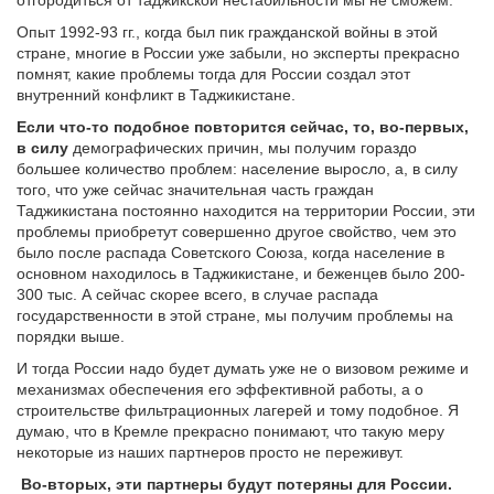
отгородиться от таджикской нестабильности мы не сможем.
Опыт 1992-93 гг., когда был пик гражданской войны в этой
стране, многие в России уже забыли, но эксперты прекрасно
помнят, какие проблемы тогда для России создал этот
внутренний конфликт в Таджикистане.
Если что-то подобное повторится сейчас, то, во-первых,
в силу
демографических причин, мы получим гораздо
большее количество проблем: население выросло, а, в силу
того, что уже сейчас значительная часть граждан
Таджикистана постоянно находится на территории России, эти
проблемы приобретут совершенно другое свойство, чем это
было после распада Советского Союза, когда население в
основном находилось в Таджикистане, и беженцев было 200-
300 тыс. А сейчас скорее всего, в случае распада
государственности в этой стране, мы получим проблемы на
порядки выше.
И тогда России надо будет думать уже не о визовом режиме и
механизмах обеспечения его эффективной работы, а о
строительстве фильтрационных лагерей и тому подобное. Я
думаю, что в Кремле прекрасно понимают, что такую меру
некоторые из наших партнеров просто не переживут.
Во-вторых, эти партнеры будут потеряны для России.