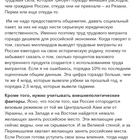
трудовая сила, которая требует гораздо меньших расходов,
чем граждане России, откуда они ни приехали – из Рязани,
Перми или еще откуда-то.
Им не надо предоставлять общежитие, давать социальный
пакет, за них не надо нести серьезную юридическую
ответственность. Именно поэтому труд трудового мигранта
гораздо дешевле для российской экономики. Когда говорят о
том, сколько миллиардов выводят трудовые мигранты из
России ежегодно на свою историческую родину, почему-то
забывают сказать о том, сколько процентов валового
внутреннего продукта создается с использованием труда
мигрантов. Если я не ошибаюсь, порядка 10% по последним
оценочным общим данным. Эта цифра гораздо больше, чем
те же 4 млрд, которые вывезли узбеки за прошлый год, и
порядка 2,5 млрд, которые вывели таджики.
Кроме того, нужно учитывать внешнеполитические
факторы.
Ясно, что после того, как Россия отгородится
визовым режимом от той же Центральной Азии или от
Украины, и на Западе и на Востоке найдется немало
желающих занять российское место. Эти желающие уже
сейчас видны, они не скрываются. И за Великой стеной, и за
Перемышлем хватает желающих занять российские места.
Если Россия готова уступить свои зоны влияния, тогда надо