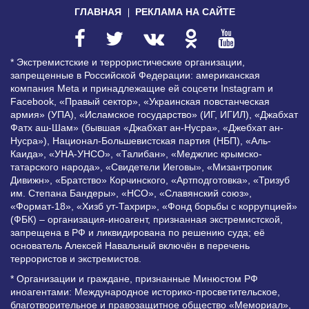
ГЛАВНАЯ
РЕКЛАМА НА САЙТЕ
* Экстремистские и террористические организации,
запрещенные в Российской Федерации: американская
компания Meta и принадлежащие ей соцсети Instagram и
Facebook, «Правый сектор», «Украинская повстанческая
армия» (УПА), «Исламское государство» (ИГ, ИГИЛ), «Джабхат
Фатх аш-Шам» (бывшая «Джабхат ан-Нусра», «Джебхат ан-
Нусра»), Национал-Большевистская партия (НБП), «Аль-
Каида», «УНА-УНСО», «Талибан», «Меджлис крымско-
татарского народа», «Свидетели Иеговы», «Мизантропик
Дивижн», «Братство» Корчинского, «Артподготовка», «Тризуб
им. Степана Бандеры», «НСО», «Славянский союз»,
«Формат-18», «Хизб ут-Тахрир», «Фонд борьбы с коррупцией»
(ФБК) – организация-иноагент, признанная экстремистской,
запрещена в РФ и ликвидирована по решению суда; её
основатель Алексей Навальный включён в перечень
террористов и экстремистов.
* Организации и граждане, признанные Минюстом РФ
иноагентами: Международное историко-просветительское,
благотворительное и правозащитное общество «Мемориал»,