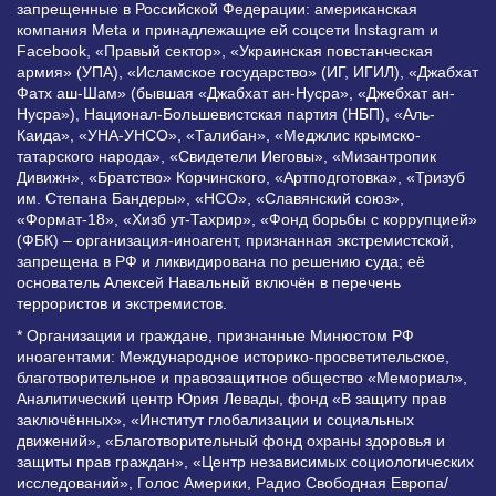
запрещенные в Российской Федерации: американская
компания Meta и принадлежащие ей соцсети Instagram и
Facebook, «Правый сектор», «Украинская повстанческая
армия» (УПА), «Исламское государство» (ИГ, ИГИЛ), «Джабхат
Фатх аш-Шам» (бывшая «Джабхат ан-Нусра», «Джебхат ан-
Нусра»), Национал-Большевистская партия (НБП), «Аль-
Каида», «УНА-УНСО», «Талибан», «Меджлис крымско-
татарского народа», «Свидетели Иеговы», «Мизантропик
Дивижн», «Братство» Корчинского, «Артподготовка», «Тризуб
им. Степана Бандеры», «НСО», «Славянский союз»,
«Формат-18», «Хизб ут-Тахрир», «Фонд борьбы с коррупцией»
(ФБК) – организация-иноагент, признанная экстремистской,
запрещена в РФ и ликвидирована по решению суда; её
основатель Алексей Навальный включён в перечень
террористов и экстремистов.
* Организации и граждане, признанные Минюстом РФ
иноагентами: Международное историко-просветительское,
благотворительное и правозащитное общество «Мемориал»,
Аналитический центр Юрия Левады, фонд «В защиту прав
заключённых», «Институт глобализации и социальных
движений», «Благотворительный фонд охраны здоровья и
защиты прав граждан», «Центр независимых социологических
исследований», Голос Америки, Радио Свободная Европа/